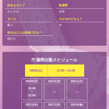
好きなタイプ
性感帯
おじさま
全部
タバコ
ＳかＭのどちら？
吸う
Ｍ
自分はどんな性格ですか？
穏やか
週間出勤スケジュール
08/08(土)
10:00～12:00
08/09(日)
08/10(月)
08/11(火)
10:00
～
---
---
15:00
08/12(水)
08/13(木)
08/14(金)