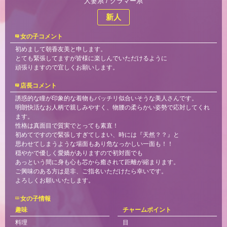
人妻系 / グラマー系
新人
女の子コメント
初めまして朝香友美と申します。
とても緊張してますが皆様に楽しんでいただけるように
頑張りますので宜しくお願いします。
店長コメント
誘惑的な瞳が印象的な着物もバッチリ似合いそうな美人さんです。
明朗快活なお人柄で親しみやすく、物腰の柔らかい姿勢で応対してくれ
ます。
性格は真面目で質実でとっても素直！
初めてですので緊張しすぎてしまい、時には『天然？？』と
思わせてしまうような場面もあり危なっかしい一面も！！
穏やかで優しく愛嬌がありますので初対面でも
あっという間に身も心も芯から癒されて距離が縮まります。
ご興味のある方は是非、ご指名いただけたら幸いです。
よろしくお願いいたします。
女の子情報
趣味
チャームポイント
料理
目