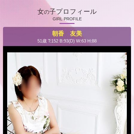
女
子プロフィール
の
GIRL PROFILE
朝香 友美
51歳 T:152 B:93(D) W:63 H:88