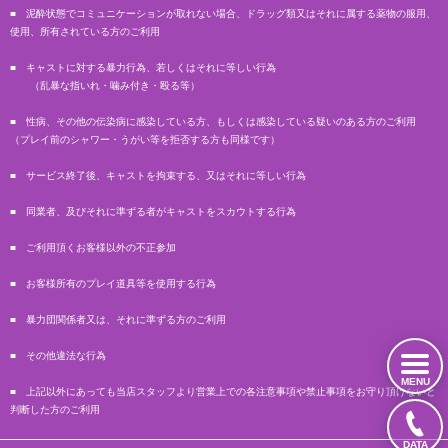
■ 泥酔状態でコミュニケーションが取れない場合、ドラッグ類又はそれに属する薬物の服用、
使用、所有されている方のご利用
■ キャストに対する暴力行為、若しくはそれに等しい行為
（乱暴な指いれ・噛み付き・殴る等）
■ 性病、その他の伝染病に感染している方、もしくは感染している疑いのある方のご利用
（プレイ前のシャワー・うがい等を拒否する方も同様です）
■ サービス終了後、キャストを拘束する、又はそれに等しい行為
■ 同業者、及びそれに準ずる者がキャストをスカウトする行為
■ ご利用頂くお客様以外の不正参加
■ お客様所有のプレイ道具等を使用する行為
■ 暴力団関係者又は、それに準ずる方のご利用
■ その他違法な行為
MENU
■ 上記以外にあっても当店スタッフより営業上での各注意事項や禁止事項をお守り頂けないと
判断した方のご利用
DATA