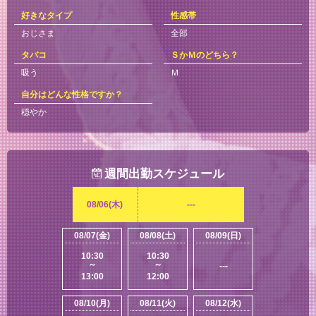
好きなタイプ
性感帯
おじさま
全部
タバコ
ＳかＭのどちら？
吸う
Ｍ
自分はどんな性格ですか？
穏やか
週間出勤スケジュール
08/06(木)
---
08/07(金)
08/08(土)
08/09(日)
10:30
10:30
～
～
---
13:00
12:00
08/10(月)
08/11(火)
08/12(水)