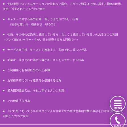
■ 泥酔状態でコミュニケーションが取れない場合、ドラッグ類又はそれに属する薬物の服用、
使用、所有されている方のご利用
■ キャストに対する暴力行為、若しくはそれに等しい行為
（乱暴な指いれ・噛み付き・殴る等）
■ 性病、その他の伝染病に感染している方、もしくは感染している疑いのある方のご利用
（プレイ前のシャワー・うがい等を拒否する方も同様です）
■ サービス終了後、キャストを拘束する、又はそれに等しい行為
■ 同業者、及びそれに準ずる者がキャストをスカウトする行為
■ ご利用頂くお客様以外の不正参加
■ お客様所有のプレイ道具等を使用する行為
■ 暴力団関係者又は、それに準ずる方のご利用
■ その他違法な行為
MENU
■ 上記以外にあっても当店スタッフより営業上での各注意事項や禁止事項をお守り頂けないと
判断した方のご利用
DATA