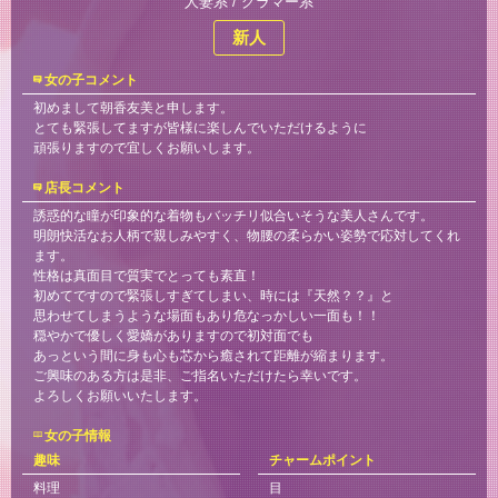
人妻系 / グラマー系
新人
女の子コメント
初めまして朝香友美と申します。
とても緊張してますが皆様に楽しんでいただけるように
頑張りますので宜しくお願いします。
店長コメント
誘惑的な瞳が印象的な着物もバッチリ似合いそうな美人さんです。
明朗快活なお人柄で親しみやすく、物腰の柔らかい姿勢で応対してくれ
ます。
性格は真面目で質実でとっても素直！
初めてですので緊張しすぎてしまい、時には『天然？？』と
思わせてしまうような場面もあり危なっかしい一面も！！
穏やかで優しく愛嬌がありますので初対面でも
あっという間に身も心も芯から癒されて距離が縮まります。
ご興味のある方は是非、ご指名いただけたら幸いです。
よろしくお願いいたします。
女の子情報
趣味
チャームポイント
料理
目