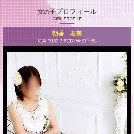
女
子プロフィール
の
GIRL PROFILE
朝香 友美
51歳 T:152 B:93(D) W:63 H:88